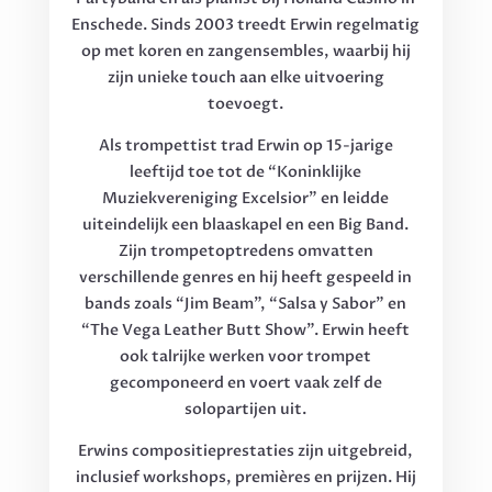
Enschede. Sinds 2003 treedt Erwin regelmatig
op met koren en zangensembles, waarbij hij
zijn unieke touch aan elke uitvoering
toevoegt.
Als trompettist trad Erwin op 15-jarige
leeftijd toe tot de “Koninklijke
Muziekvereniging Excelsior” en leidde
uiteindelijk een blaaskapel en een Big Band.
Zijn trompetoptredens omvatten
verschillende genres en hij heeft gespeeld in
bands zoals “Jim Beam”, “Salsa y Sabor” en
“The Vega Leather Butt Show”. Erwin heeft
ook talrijke werken voor trompet
gecomponeerd en voert vaak zelf de
solopartijen uit.
Erwins compositieprestaties zijn uitgebreid,
inclusief workshops, premières en prijzen. Hij