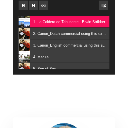
1. La Caldera de Taburiente - Erwin Strikker
2. Canon_Dutch commercial using this extended version
3. Canon_English commercial using this slow version
4. Maruja
5. Son of Sax
6. Oele included
7. Arrang Tjenna
8. Liefhebben - Tekst: Gerrit Jan Scholten | muziek Erwin Strikker
9. Hot Rod Punk - Vega Leather Butt Show | Erwin op trompet