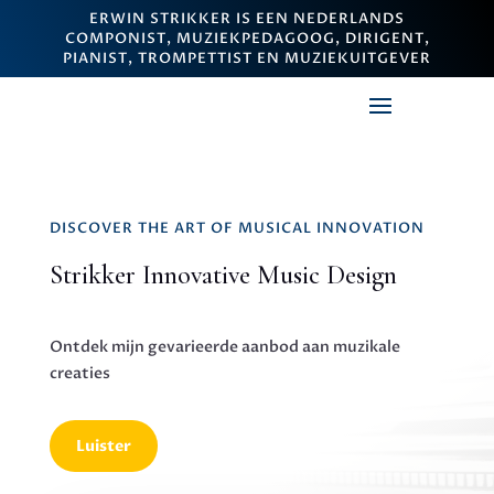
ERWIN STRIKKER IS EEN NEDERLANDS
COMPONIST, MUZIEKPEDAGOOG, DIRIGENT,
PIANIST, TROMPETTIST EN MUZIEKUITGEVER
DISCOVER THE ART OF MUSICAL INNOVATION
Strikker Innovative Music Design
Ontdek mijn gevarieerde aanbod aan muzikale
creaties
Luister