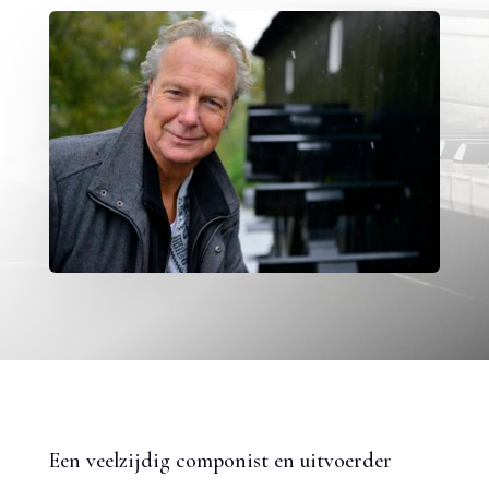
Een veelzijdig componist en uitvoerder