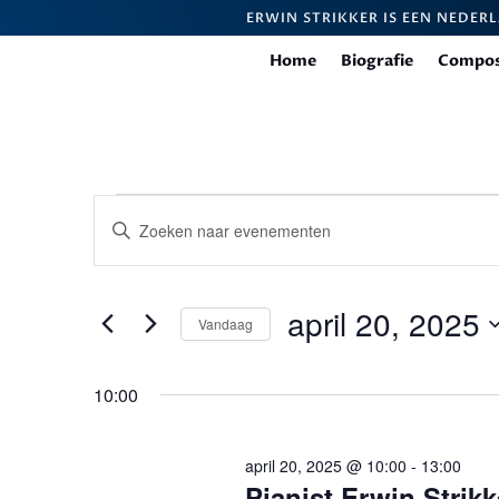
ERWIN STRIKKER IS EEN NEDER
Home
Biografie
Compos
Evenementen
Evenementen
Vul
Zoeken
in
een
en
april
keyword
weergeven
in.
20,
april 20, 2025
navigatie
Zoek
Vandaag
2025
voor
Selecteer
Evenementen
een
10:00
met
datum.
keyword.
april 20, 2025 @ 10:00
-
13:00
Pianist Erwin Strikk