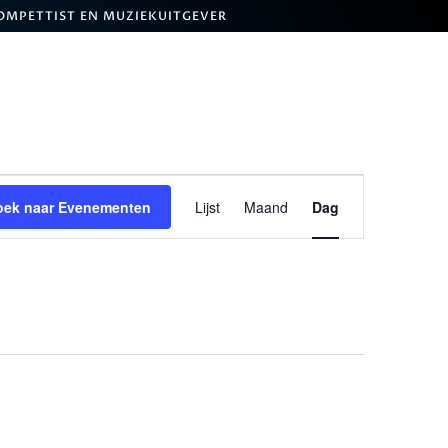
ROMPETTIST EN MUZIEKUITGEVER
Evenement
weergaven
oek naar Evenementen
Lijst
Maand
Dag
navigatie